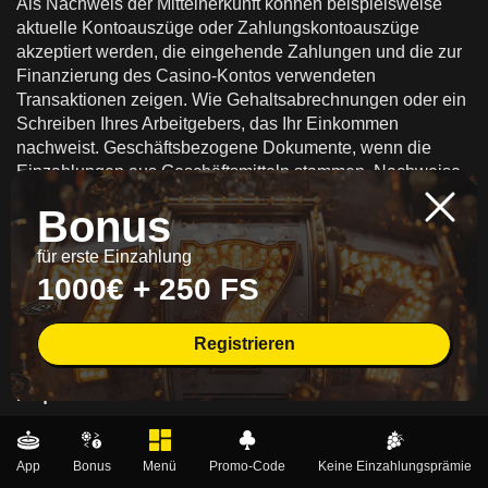
Als Nachweis der Mittelherkunft können beispielsweise
aktuelle Kontoauszüge oder Zahlungskontoauszüge
akzeptiert werden, die eingehende Zahlungen und die zur
Finanzierung des Casino-Kontos verwendeten
Transaktionen zeigen. Wie Gehaltsabrechnungen oder ein
Schreiben Ihres Arbeitgebers, das Ihr Einkommen
nachweist. Geschäftsbezogene Dokumente, wenn die
Einzahlungen aus Geschäftsmitteln stammen. Nachweise
über Einkünfte aus Ersparnissen, einer Erbschaft, dem
Bonus
Verkauf eines Vermögenswerts oder einer Investition, falls
zutreffend. Bitkingz kann aktuelle, vollständige und gut
für erste Einzahlung
lesbare Dokumente anfordern. In manchen Fällen können
1000€ + 250 FS
weitere Informationen verlangt werden, wenn die ersten
Dateien unvollständig, beschnitten oder nicht mit den
Kontoinformationen übereinstimmen.
Registrieren
Faq
Wie Viel Kann Ich Bei Bitkingz Casino Einzahlen, Wenn
App
Bonus
Menü
Promo-Code
Keine Einzahlungsprämie
Ich Eine Einzahlung Tätigen Möchte?