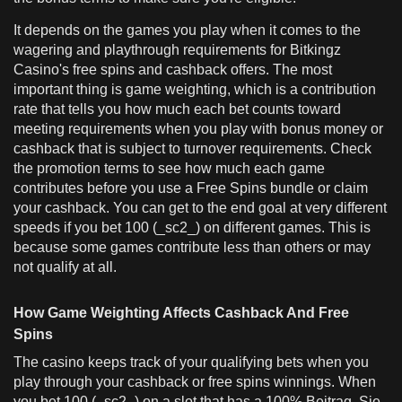
It depends on the games you play when it comes to the
wagering and playthrough requirements for Bitkingz
Casino's free spins and cashback offers. The most
important thing is game weighting, which is a contribution
rate that tells you how much each bet counts toward
meeting requirements when you play with bonus money or
cashback that is subject to turnover requirements. Check
the promotion terms to see how much each game
contributes before you use a Free Spins bundle or claim
your cashback. You can get to the end goal at very different
speeds if you bet 100 (_sc2_) on different games. This is
because some games contribute less than others or may
not qualify at all.
How Game Weighting Affects Cashback And Free
Spins
The casino keeps track of your qualifying bets when you
play through your cashback or free spins winnings. When
you bet 100 (_sc2_) on a slot that has a 100% Beitrag, Sie