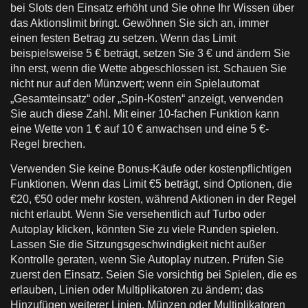
bei Slots den Einsatz erhöht und Sie ohne Ihr Wissen über
das Aktionslimit bringt. Gewöhnen Sie sich an, immer
einen festen Betrag zu setzen. Wenn das Limit
beispielsweise 5 € beträgt, setzen Sie 3 € und ändern Sie
ihn erst, wenn die Wette abgeschlossen ist. Schauen Sie
nicht nur auf den Münzwert; wenn ein Spielautomat
„Gesamteinsatz“ oder „Spin-Kosten“ anzeigt, verwenden
Sie auch diese Zahl. Mit einer 10-fachen Funktion kann
eine Wette von 1 € auf 10 € anwachsen und eine 5 €-
Regel brechen.
Verwenden Sie keine Bonus-Käufe oder kostenpflichtigen
Funktionen. Wenn das Limit €5 beträgt, sind Optionen, die
€20, €50 oder mehr kosten, während Aktionen in der Regel
nicht erlaubt. Wenn Sie versehentlich auf Turbo oder
Autoplay klicken, könnten Sie zu viele Runden spielen.
Lassen Sie die Sitzungsgeschwindigkeit nicht außer
Kontrolle geraten, wenn Sie Autoplay nutzen. Prüfen Sie
zuerst den Einsatz. Seien Sie vorsichtig bei Spielen, die es
erlauben, Linien oder Multiplikatoren zu ändern; das
Hinzufügen weiterer Linien, Münzen oder Multiplikatoren