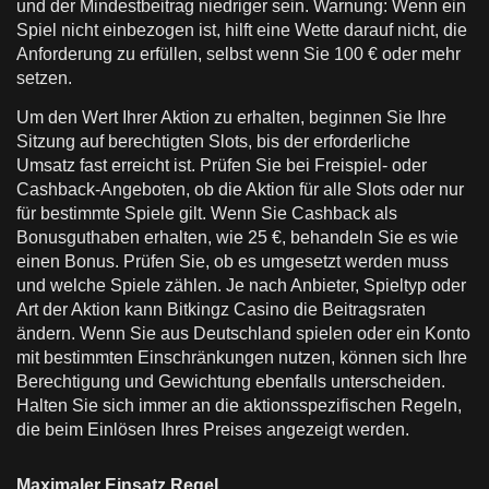
und der Mindestbeitrag niedriger sein. Warnung: Wenn ein
Spiel nicht einbezogen ist, hilft eine Wette darauf nicht, die
Anforderung zu erfüllen, selbst wenn Sie 100 € oder mehr
setzen.
Um den Wert Ihrer Aktion zu erhalten, beginnen Sie Ihre
Sitzung auf berechtigten Slots, bis der erforderliche
Umsatz fast erreicht ist. Prüfen Sie bei Freispiel- oder
Cashback-Angeboten, ob die Aktion für alle Slots oder nur
für bestimmte Spiele gilt. Wenn Sie Cashback als
Bonusguthaben erhalten, wie 25 €, behandeln Sie es wie
einen Bonus. Prüfen Sie, ob es umgesetzt werden muss
und welche Spiele zählen. Je nach Anbieter, Spieltyp oder
Art der Aktion kann Bitkingz Casino die Beitragsraten
ändern. Wenn Sie aus Deutschland spielen oder ein Konto
mit bestimmten Einschränkungen nutzen, können sich Ihre
Berechtigung und Gewichtung ebenfalls unterscheiden.
Halten Sie sich immer an die aktionsspezifischen Regeln,
die beim Einlösen Ihres Preises angezeigt werden.
Maximaler Einsatz Regel