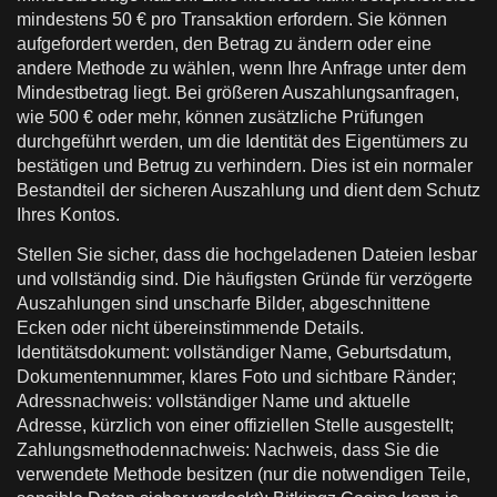
mindestens 50 € pro Transaktion erfordern. Sie können
aufgefordert werden, den Betrag zu ändern oder eine
andere Methode zu wählen, wenn Ihre Anfrage unter dem
Mindestbetrag liegt. Bei größeren Auszahlungsanfragen,
wie 500 € oder mehr, können zusätzliche Prüfungen
durchgeführt werden, um die Identität des Eigentümers zu
bestätigen und Betrug zu verhindern. Dies ist ein normaler
Bestandteil der sicheren Auszahlung und dient dem Schutz
Ihres Kontos.
Stellen Sie sicher, dass die hochgeladenen Dateien lesbar
und vollständig sind. Die häufigsten Gründe für verzögerte
Auszahlungen sind unscharfe Bilder, abgeschnittene
Ecken oder nicht übereinstimmende Details.
Identitätsdokument: vollständiger Name, Geburtsdatum,
Dokumentennummer, klares Foto und sichtbare Ränder;
Adressnachweis: vollständiger Name und aktuelle
Adresse, kürzlich von einer offiziellen Stelle ausgestellt;
Zahlungsmethodennachweis: Nachweis, dass Sie die
verwendete Methode besitzen (nur die notwendigen Teile,