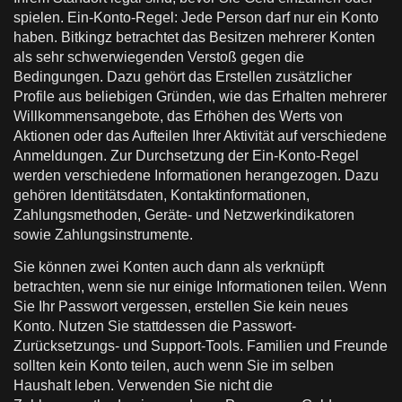
spielen. Ein-Konto-Regel: Jede Person darf nur ein Konto
haben. Bitkingz betrachtet das Besitzen mehrerer Konten
als sehr schwerwiegenden Verstoß gegen die
Bedingungen. Dazu gehört das Erstellen zusätzlicher
Profile aus beliebigen Gründen, wie das Erhalten mehrerer
Willkommensangebote, das Erhöhen des Werts von
Aktionen oder das Aufteilen Ihrer Aktivität auf verschiedene
Anmeldungen. Zur Durchsetzung der Ein-Konto-Regel
werden verschiedene Informationen herangezogen. Dazu
gehören Identitätsdaten, Kontaktinformationen,
Zahlungsmethoden, Geräte- und Netzwerkindikatoren
sowie Zahlungsinstrumente.
Sie können zwei Konten auch dann als verknüpft
betrachten, wenn sie nur einige Informationen teilen. Wenn
Sie Ihr Passwort vergessen, erstellen Sie kein neues
Konto. Nutzen Sie stattdessen die Passwort-
Zurücksetzungs- und Support-Tools. Familien und Freunde
sollten kein Konto teilen, auch wenn Sie im selben
Haushalt leben. Verwenden Sie nicht die