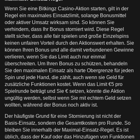
Wenn Sie eine Bitkingz Casino-Aktion starten, gilt in der
Regel ein maximales Einsatzlimit, solange Bonusmittel
oder aktiver Umsatz wirksam sind. So können Sie
verhindern, dass Ihr Bonus storniert wird. Diese Regel
stellt sicher, dass alle fair spielen und große Einzelspins
keinen unfairen Vorteil durch den Aktionswert erhalten. Sie
können Ihren Bonus und alle damit verbundenen Gewinne
verlieren, wenn Sie das Limit auch nur einmal
überschreiten. Um Ihren Bonus zu schützen, behandeln
Sie den maximalen Einsatz als harte Obergrenze für jeden
Spin und jede Hand, die zählt, auch wenn sie Geld für
zusätzliche Funktionen kostet. Wenn das Limit €5 pro
Spielrunde beträgt und Sie € setzen, könnte die Aktion
ungültig werden, selbst wenn Sie mit echtem Geld setzen
wollten, während der Bonus noch aktiv ist.
Der häufigste Grund für eine Stornierung ist nicht der
Basis-Einsatz, sondern die Gesamtkosten pro Runde. So
bleiben Sie innerhalb der Maximal-Einsatz-Regel. Es ist
üblich, dass der Kauf oder das Hinzufügen von Funktionen