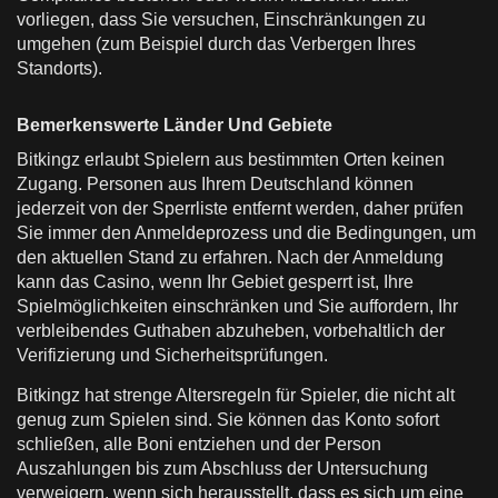
vorliegen, dass Sie versuchen, Einschränkungen zu
umgehen (zum Beispiel durch das Verbergen Ihres
Standorts).
Bemerkenswerte Länder Und Gebiete
Bitkingz erlaubt Spielern aus bestimmten Orten keinen
Zugang. Personen aus Ihrem Deutschland können
jederzeit von der Sperrliste entfernt werden, daher prüfen
Sie immer den Anmeldeprozess und die Bedingungen, um
den aktuellen Stand zu erfahren. Nach der Anmeldung
kann das Casino, wenn Ihr Gebiet gesperrt ist, Ihre
Spielmöglichkeiten einschränken und Sie auffordern, Ihr
verbleibendes Guthaben abzuheben, vorbehaltlich der
Verifizierung und Sicherheitsprüfungen.
Bitkingz hat strenge Altersregeln für Spieler, die nicht alt
genug zum Spielen sind. Sie können das Konto sofort
schließen, alle Boni entziehen und der Person
Auszahlungen bis zum Abschluss der Untersuchung
verweigern, wenn sich herausstellt, dass es sich um eine