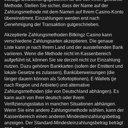
Methode. Stellen Sie sicher, dass der Name auf der
Zahlungsmethode mit dem Namen auf Ihrem Casino-Konto
übereinstimmt. Einzahlungen werden erst nach
Genehmigung der Transaktion gutgeschrieben.
Akzeptierte Zahlungsmethoden Bitkingz Casino kann
verschiedene Zahlungsarten akzeptieren. Die genaue
Liste kann je nach Ihrem Land und der ausstellenden Bank
variieren. Wenn die Methode nicht im Kassenbereich
aufgeführt ist, können Sie sie derzeit nicht zur Einzahlung
nutzen. Dazu gehören Bankkarten (sofern der Emittent und
lokale Gesetze es zulassen), Banküberweisungen (die
länger dauern können als Sofortoptionen), E-Wallets (je
nach Region und Anbieter) und alternative
Zahlungsmethoden (die von Deutschland abhängen). Es
kann auch von Ihrer deutsch oder Ihrem
Verifizierungsstatus in manchen Situationen abhängen.
Wenn Sie eine andere Zahlungsmethode wählen, kann der
Kassenbereich einen anderen Mindesteinzahlungsbetrag
anzeigen. Der Standard-Mindesteinzahlungsbetrag beträgt