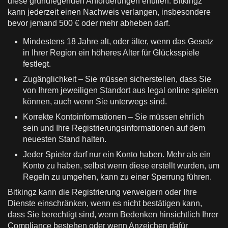
diese grundlegenden Anforderungen erfüllen. Bitkingz
kann jederzeit einen Nachweis verlangen, insbesondere
bevor jemand 500 € oder mehr abheben darf.
Mindestens 18 Jahre alt, oder älter, wenn das Gesetz
in Ihrer Region ein höheres Alter für Glücksspiele
festlegt.
Zugänglichkeit – Sie müssen sicherstellen, dass Sie
von Ihrem jeweiligen Standort aus legal online spielen
können, auch wenn Sie unterwegs sind.
Korrekte Kontoinformationen – Sie müssen ehrlich
sein und Ihre Registrierungsinformationen auf dem
neuesten Stand halten.
Jeder Spieler darf nur ein Konto haben. Mehr als ein
Konto zu haben, selbst wenn diese erstellt wurden, um
Regeln zu umgehen, kann zu einer Sperrung führen.
Bitkingz kann die Registrierung verweigern oder Ihre
Dienste einschränken, wenn es nicht bestätigen kann,
dass Sie berechtigt sind, wenn Bedenken hinsichtlich Ihrer
Compliance bestehen oder wenn Anzeichen dafür